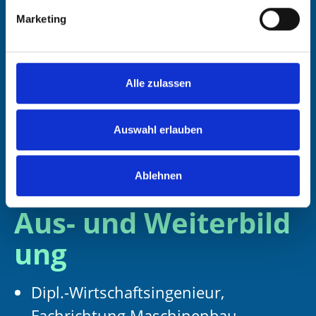
Verhandlung, Moderation, Change-
Marketing
Management, Kommunikation,
Präsentation, Projektmanagement
und Konfliktmanagement
Alle zulassen
Arbeitssprachen
Auswahl erlauben
Deutsch, Englisch
Ablehnen
Aus- und Weiterbild
ung
Dipl.-Wirtschaftsingenieur,
Fachrichtung Maschinenbau