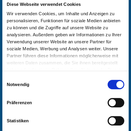
Coaching von Führungskräften
Diese Webseite verwendet Cookies
Wir verwenden Cookies, um Inhalte und Anzeigen zu
Team- und Bereichsentwicklung,
personalisieren, Funktionen für soziale Medien anbieten
Veränderungs- und
zu können und die Zugriffe auf unsere Website zu
analysieren. Außerdem geben wir Informationen zu Ihrer
Organisationsentwicklungs-Prozesse
Verwendung unserer Website an unsere Partner für
soziale Medien, Werbung und Analysen weiter. Unsere
Konfliktklärungen, Moderation und
Partner führen diese Informationen möglicherweise mit
Großgruppenveranstaltungen
weiteren Daten zusammen, die Sie ihnen bereitgestellt
haben oder die sie im Rahmen Ihrer Nutzung der Dienste
Gestaltung von Workshops nach
gesammelt haben.
Einwilligungsauswahl
individueller Kundenthematik
Notwendig
Kompetenztrainings und
Präferenzen
Entwicklungsprogramme für
Führungskräfte und Teams zu:
Statistiken
Führung, Zusammenarbeit,