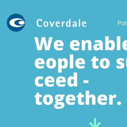
Pot
We enabl
eople to 
ceed -
together.