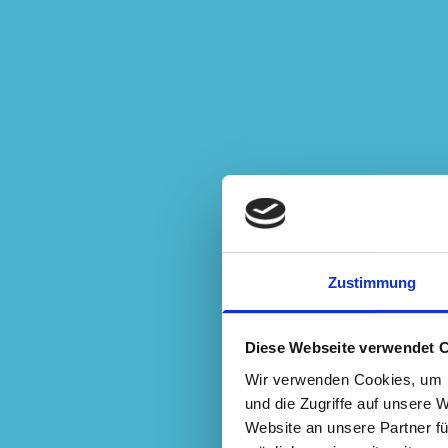
Unsere Kompetenz
Wir blühen so richtig auf, wenn wir Pro
die Entwicklung von Einzelpersonen, 
sationen unterstützen und dabei die 
ken und Kompetenzen entdecken und 
Mehr erfahren
Zustimmung
Diese Webseite verwendet 
Wir verwenden Cookies, um I
und die Zugriffe auf unsere 
Website an unsere Partner fü