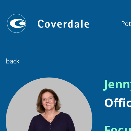
Pot
back
Jenn
Offi
Focu