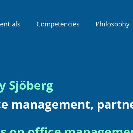
entials
Competencies
Philosophy
y Sjöberg
ce management, partn
s on office manageme