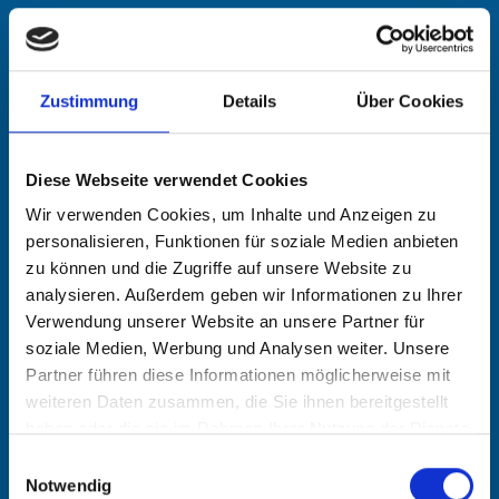
DIE VERARBEITUNG
NACHWEISEN, DIE IHRE
INTERESSEN, RECHTE UND
Zustimmung
Details
Über Cookies
FREIHEITEN ÜBERWIEGEN.
Diese Webseite verwendet Cookies
DIE VERARBEITUNG DIENT DER
Wir verwenden Cookies, um Inhalte und Anzeigen zu
GELTENDMACHUNG,
personalisieren, Funktionen für soziale Medien anbieten
AUSÜBUNG ODER
zu können und die Zugriffe auf unsere Website zu
VERTEIDIGUNG VON
analysieren. Außerdem geben wir Informationen zu Ihrer
Verwendung unserer Website an unsere Partner für
RECHTSANSPRÜCHEN.
soziale Medien, Werbung und Analysen weiter. Unsere
Partner führen diese Informationen möglicherweise mit
DIE AUSNAHMEN GELTEN NICHT, WEN
weiteren Daten zusammen, die Sie ihnen bereitgestellt
N SICH IHR WIDERSPRUCH GEGEN DIR
haben oder die sie im Rahmen Ihrer Nutzung der Dienste
gesammelt haben.
EKTWERBUNG RICHTET ODER GEGEN
Einwilligungsauswahl
Notwendig